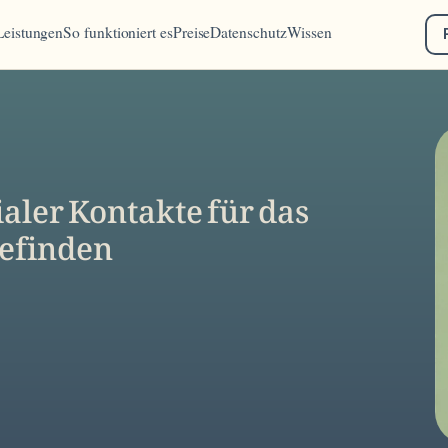
Leistungen
So funktioniert es
Preise
Datenschutz
Wissen
aler Kontakte für das
efinden