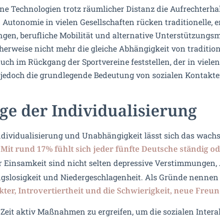
rne Technologien trotz räumlicher Distanz die Aufrechterh
 Autonomie in vielen Gesellschaften rücken traditionelle, 
ngen, berufliche Mobilität und alternative Unterstützungs
rweise nicht mehr die gleiche Abhängigkeit von tradition
auch im Rückgang der Sportvereine feststellen, der in viel
bt jedoch die grundlegende Bedeutung von sozialen Kontakt
ge der Individualisierung
ndividualisierung und Unabhängigkeit lässt sich das wach
:
Mit rund 17% fühlt sich jeder fünfte Deutsche ständig 
r Einsamkeit sind nicht selten depressive Verstimmungen,
ngslosigkeit und Niedergeschlagenheit. Als Gründe nennen
ter, Introvertiertheit und die Schwierigkeit, neue Freun
n Zeit aktiv Maßnahmen zu ergreifen, um die sozialen Inter